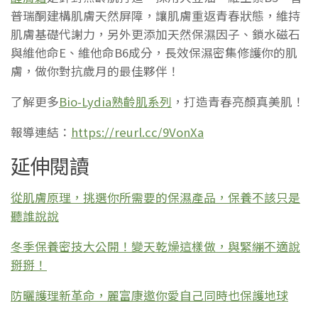
普瑞酮建構肌膚天然屏障，讓肌膚重返青春狀態，維持
肌膚基礎代謝力，另外更添加天然保濕因子、鎖水磁石
與維他命E、維他命B6成分，長效保濕密集修護你的肌
膚，做你對抗歲月的最佳夥伴！
了解更多
Bio-Lydia熟齡肌系列
，打造青春亮顏真美肌！
報導連結：
https://reurl.cc/9VonXa
延伸閱讀
從肌膚原理，挑選你所需要的保濕產品，保養不該只是
聽誰說說
冬季保養密技大公開！變天乾燥這樣做，與緊繃不適說
掰掰！
防曬護理新革命，麗富康邀你愛自己同時也保護地球