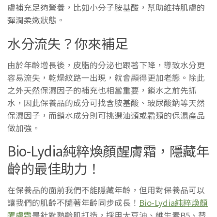
膚補充足夠營養，比如小分子胺基酸，幫助維持肌膚的
彈潤柔嫩狀態。
水分流失？你來補足
由於年齡增長後，皮脂的分泌也跟著下降，導致水分更
容易流失，乾燥紋路一出現，就會顯得更加老態。除此
之外天然保濕因子的補充也相當重要，鎖水之前先抓
水，因此保養品的成分可找含胺基酸、玻尿酸鈉等天然
保濕因子，而鎖水成分則可挑選油類或霜類的保濕產品
做加強。
Bio-Lydia純粹煥顏醒膚霜，隱藏年
齡的最佳助力！
在保養品的面前我們不能隱藏年齡，但用對保養品可以
讓我們的肌齡不隨著年齡同步成長！
Bio-Lydia純粹煥顏
醒膚霜
是針對熟齡肌打造，採用大豆油、維生素B5、替