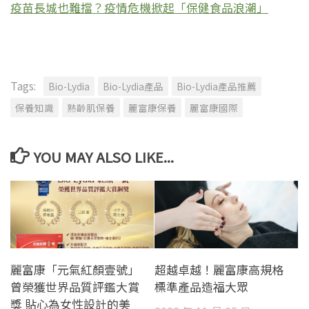
疫苗長城也難擋？疫情危機掀起「保健食品浪潮」
Tags:
Bio-Lydia
Bio-Lydia產品
Bio-Lydia產品推薦
保養知識
熟齡肌保養
麗富康保養
麗富康國際
YOU MAY ALSO LIKE...
麗富康「元氣紅顏壹號」
超越卓越！麗富康高規格
曾榮獲世界品質評鑑大賞
標準產品造福大眾
獎 貼心為女性設計的美