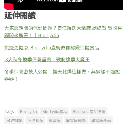
延伸閱讀
大家最想問的保健問題？曾任羅氏大藥廠 副總裁 吳國男
顧問來解答！｜Bio-Lydia
抗疫更健康-Bio-Lydia直銷教你認識保健食品
3大秋冬換季保養重點，戰勝換季大魔王
冬季保養密技大公開！變天乾燥這樣做，與緊繃不適說
掰掰！
Tags:
Bio-Lydia
Bio-Lydia產品
Bio-Lydia產品推薦
保健知識
保健食品
麗富康
麗富康國際
麗富康產品