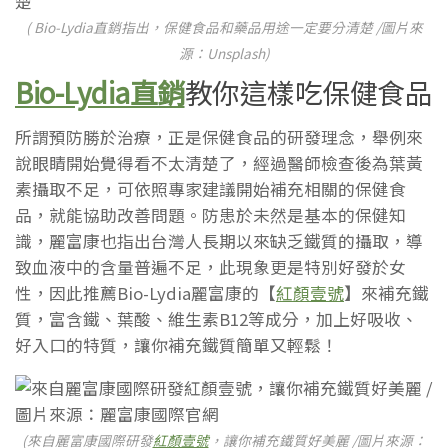
( Bio-Lydia直銷指出，保健食品和藥品用途一定要分清楚 /圖片來
源：Unsplash)
Bio-Lydia直銷
教你這樣吃保健食品
所謂預防勝於治療，正是保健食品的研發理念，舉例來
說眼睛開始覺得看不太清楚了，經過醫師檢查後為葉黃
素攝取不足，可依照專家建議開始補充相關的保健食
品，就能協助改善問題。防患於未然是基本的保健知
識，麗富康也指出台灣人長期以來缺乏鐵質的攝取，導
致血液中的含量普遍不足，此現象更是特別好發於女
性，因此推薦Bio-Lydia麗富康的【
紅顏壹號
】來補充鐵
質，富含鐵、葉酸、維生素B12等成分，加上好吸收、
好入口的特質，讓你補充鐵質簡單又輕鬆！
(來自麗富康國際研發
紅顏壹號
，讓你補充鐵質好美麗 /圖片來源：