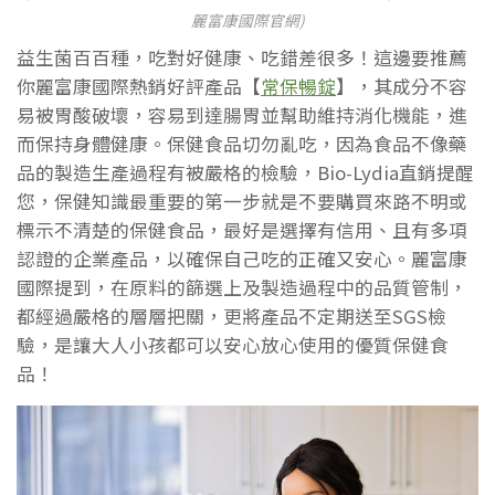
麗富康國際官網)
益生菌百百種，吃對好健康、吃錯差很多！這邊要推薦
你麗富康國際熱銷好評產品【
常保暢錠
】，其成分不容
易被胃酸破壞，容易到達腸胃並幫助維持消化機能，進
而保持身體健康。保健食品切勿亂吃，因為食品不像藥
品的製造生產過程有被嚴格的檢驗，Bio-Lydia直銷提醒
您，保健知識最重要的第一步就是不要購買來路不明或
標示不清楚的保健食品，最好是選擇有信用、且有多項
認證的企業產品，以確保自己吃的正確又安心。麗富康
國際提到，在原料的篩選上及製造過程中的品質管制，
都經過嚴格的層層把關，更將產品不定期送至SGS檢
驗，是讓大人小孩都可以安心放心使用的優質保健食
品！