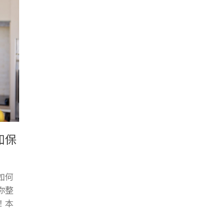
知保
如何
你整
！本